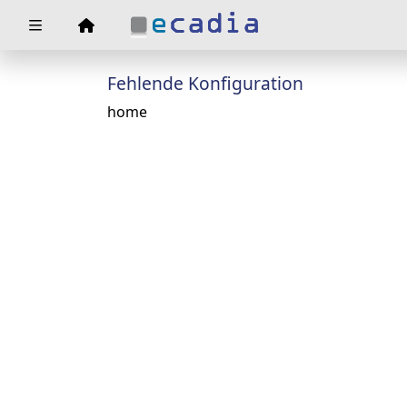
Zuklappen
Fehlende Konfiguration
Loading
home
Loading
Loading
Loading
Loading
Loading