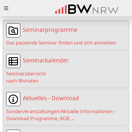
Zuklappen
Loading
Seminarprogramme
Loading
Das passende Seminar finden und sich anmelden
Loading
Seminarkalender
Loading
Seminarübersicht
Loading
nach Monaten
Loading
Aktuelles - Download
Sonderveranstaltungen/Aktuelle Informationen -
Download Programme, AGB, …