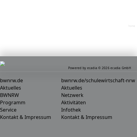
home
Powered by ecadia © 2026 ecadia GmbH
bwnrw.de
bwnrw.de/schulewirtschaft-nrw
Aktuelles
Aktuelles
BWNRW
Netzwerk
Programm
Aktivitäten
Service
Infothek
Kontakt & Impressum
Kontakt & Impressum