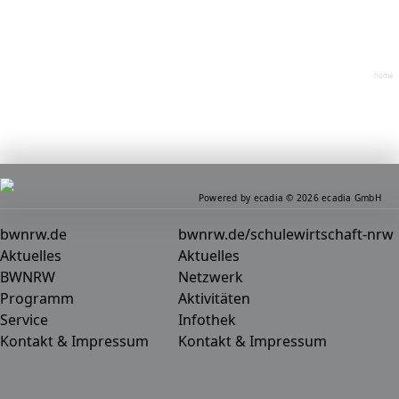
home
Powered by ecadia © 2026 ecadia GmbH
bwnrw.de
bwnrw.de/schulewirtschaft-nrw
Aktuelles
Aktuelles
BWNRW
Netzwerk
Programm
Aktivitäten
Service
Infothek
Kontakt & Impressum
Kontakt & Impressum