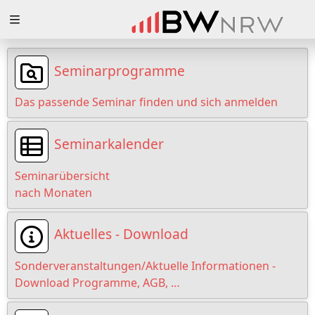
Zuklappen
Loading
Seminarprogramme
Loading
Das passende Seminar finden und sich anmelden
Loading
Seminarkalender
Loading
Seminarübersicht
Loading
nach Monaten
Loading
Aktuelles - Download
Sonderveranstaltungen/Aktuelle Informationen -
Download Programme, AGB, …