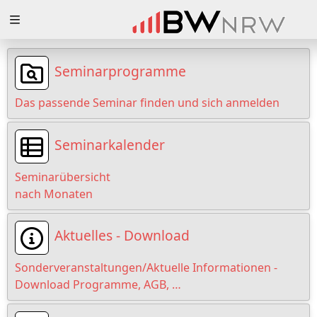
Zuklappen
Loading
Seminarprogramme
Loading
Das passende Seminar finden und sich anmelden
Loading
Seminarkalender
Loading
Seminarübersicht
Loading
nach Monaten
Loading
Aktuelles - Download
Sonderveranstaltungen/Aktuelle Informationen -
Download Programme, AGB, …