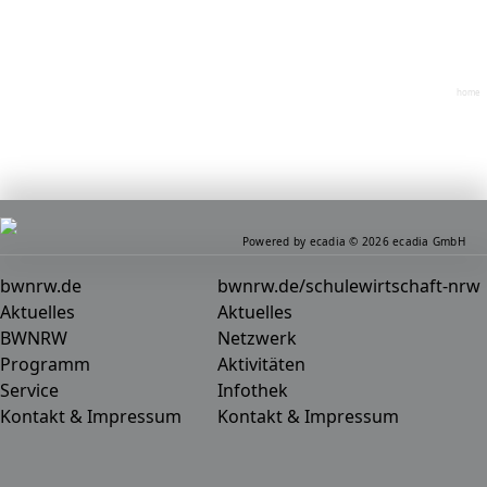
home
Powered by ecadia © 2026 ecadia GmbH
bwnrw.de
bwnrw.de/schulewirtschaft-nrw
Aktuelles
Aktuelles
BWNRW
Netzwerk
Programm
Aktivitäten
Service
Infothek
Kontakt & Impressum
Kontakt & Impressum