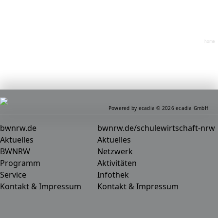
home
Powered by ecadia © 2026 ecadia GmbH
bwnrw.de
bwnrw.de/schulewirtschaft-nrw
Aktuelles
Aktuelles
BWNRW
Netzwerk
Programm
Aktivitäten
Service
Infothek
Kontakt & Impressum
Kontakt & Impressum