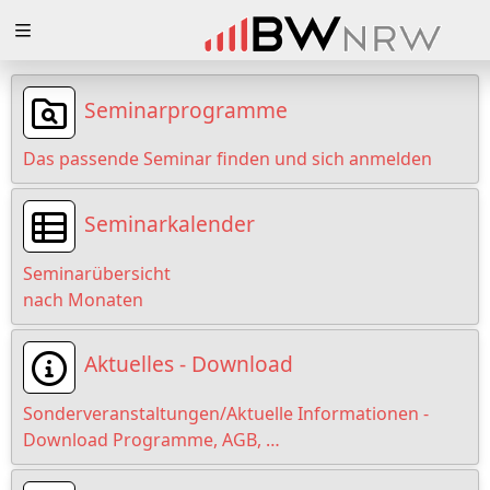
Zuklappen
Loading
Seminarprogramme
Loading
Das passende Seminar finden und sich anmelden
Loading
Seminarkalender
Loading
Seminarübersicht
Loading
nach Monaten
Loading
Aktuelles - Download
Sonderveranstaltungen/Aktuelle Informationen -
Download Programme, AGB, …