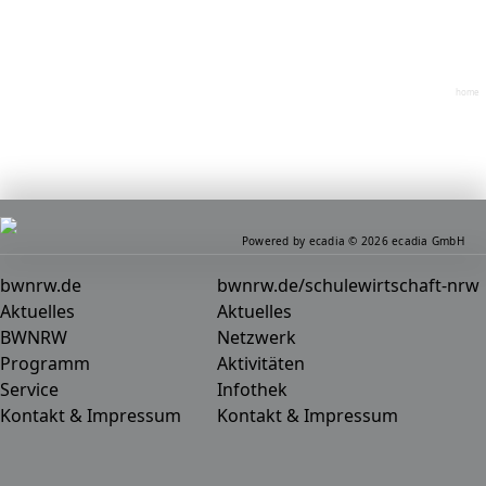
home
Powered by ecadia © 2026 ecadia GmbH
bwnrw.de
bwnrw.de/schulewirtschaft-nrw
Aktuelles
Aktuelles
BWNRW
Netzwerk
Programm
Aktivitäten
Service
Infothek
Kontakt & Impressum
Kontakt & Impressum