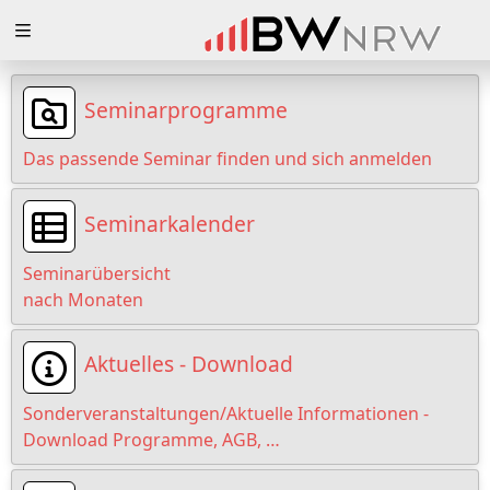
Zuklappen
Loading
Seminarprogramme
Loading
Das passende Seminar finden und sich anmelden
Loading
Seminarkalender
Loading
Seminarübersicht
Loading
nach Monaten
Loading
Aktuelles - Download
Sonderveranstaltungen/Aktuelle Informationen -
Download Programme, AGB, …