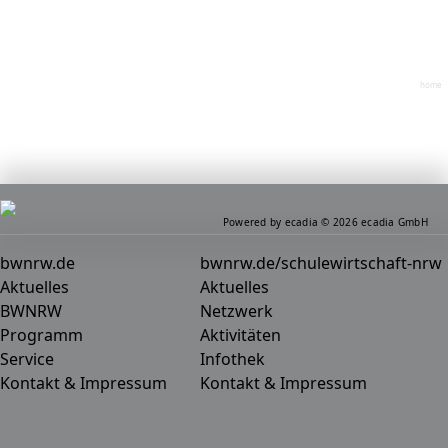
home
Powered by ecadia © 2026 ecadia GmbH
bwnrw.de
bwnrw.de/schulewirtschaft-nrw
Aktuelles
Aktuelles
BWNRW
Netzwerk
Programm
Aktivitäten
Service
Infothek
Kontakt & Impressum
Kontakt & Impressum