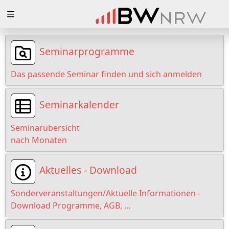
Zuklappen
Loading
Seminarprogramme
Loading
Das passende Seminar finden und sich anmelden
Loading
Seminarkalender
Loading
Seminarübersicht
Loading
nach Monaten
Loading
Aktuelles - Download
Sonderveranstaltungen/Aktuelle Informationen -
Download Programme, AGB, …