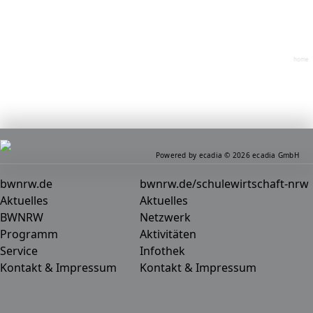
home
Powered by ecadia © 2026 ecadia GmbH
bwnrw.de
bwnrw.de/schulewirtschaft-nrw
Aktuelles
Aktuelles
BWNRW
Netzwerk
Programm
Aktivitäten
Service
Infothek
Kontakt & Impressum
Kontakt & Impressum