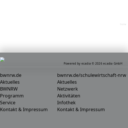
home
Powered by ecadia © 2026 ecadia GmbH
bwnrw.de
bwnrw.de/schulewirtschaft-nrw
Aktuelles
Aktuelles
BWNRW
Netzwerk
Programm
Aktivitäten
Service
Infothek
Kontakt & Impressum
Kontakt & Impressum