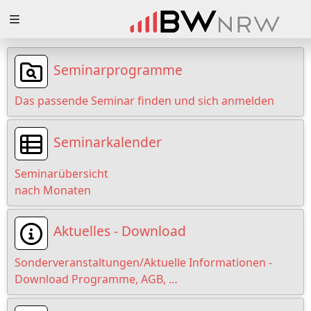
Zuklappen
Loading
Seminarprogramme
Loading
Das passende Seminar finden und sich anmelden
Loading
Seminarkalender
Loading
Seminarübersicht
Loading
nach Monaten
Loading
Aktuelles - Download
Sonderveranstaltungen/Aktuelle Informationen -
Download Programme, AGB, …