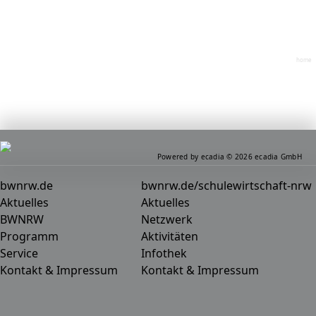
home
Powered by ecadia © 2026 ecadia GmbH
bwnrw.de
bwnrw.de/schulewirtschaft-nrw
Aktuelles
Aktuelles
BWNRW
Netzwerk
Programm
Aktivitäten
Service
Infothek
Kontakt & Impressum
Kontakt & Impressum