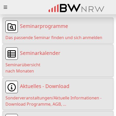
Zuklappen
Loading
Seminarprogramme
Loading
Das passende Seminar finden und sich anmelden
Loading
Seminarkalender
Loading
Seminarübersicht
Loading
nach Monaten
Loading
Aktuelles - Download
Sonderveranstaltungen/Aktuelle Informationen -
Download Programme, AGB, …