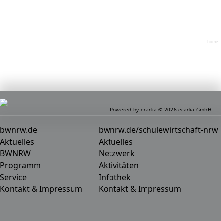
home
Powered by ecadia © 2026 ecadia GmbH
bwnrw.de
bwnrw.de/schulewirtschaft-nrw
Aktuelles
Aktuelles
BWNRW
Netzwerk
Programm
Aktivitäten
Service
Infothek
Kontakt & Impressum
Kontakt & Impressum