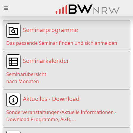
Zuklappen
Loading
Seminarprogramme
Loading
Das passende Seminar finden und sich anmelden
Loading
Seminarkalender
Loading
Seminarübersicht
Loading
nach Monaten
Loading
Aktuelles - Download
Sonderveranstaltungen/Aktuelle Informationen -
Download Programme, AGB, …