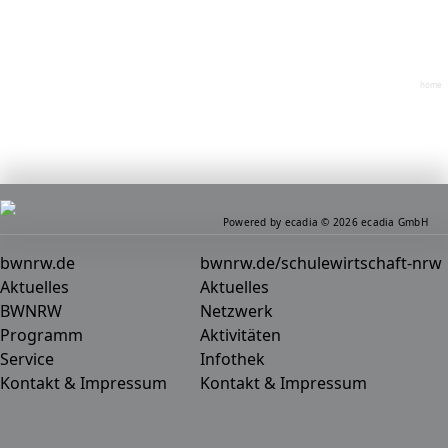
home
Powered by ecadia © 2026 ecadia GmbH
bwnrw.de
bwnrw.de/schulewirtschaft-nrw
Aktuelles
Aktuelles
BWNRW
Netzwerk
Programm
Aktivitäten
Service
Infothek
Kontakt & Impressum
Kontakt & Impressum