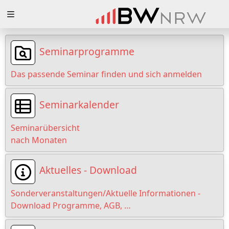
Zuklappen
Loading
Seminarprogramme
Loading
Das passende Seminar finden und sich anmelden
Loading
Seminarkalender
Loading
Seminarübersicht
Loading
nach Monaten
Loading
Aktuelles - Download
Sonderveranstaltungen/Aktuelle Informationen -
Download Programme, AGB, …