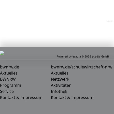
home
Powered by ecadia © 2026 ecadia GmbH
bwnrw.de
bwnrw.de/schulewirtschaft-nrw
Aktuelles
Aktuelles
BWNRW
Netzwerk
Programm
Aktivitäten
Service
Infothek
Kontakt & Impressum
Kontakt & Impressum