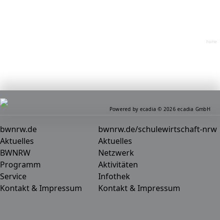
home
Powered by ecadia © 2026 ecadia GmbH
bwnrw.de
bwnrw.de/schulewirtschaft-nrw
Aktuelles
Aktuelles
BWNRW
Netzwerk
Programm
Aktivitäten
Service
Infothek
Kontakt & Impressum
Kontakt & Impressum