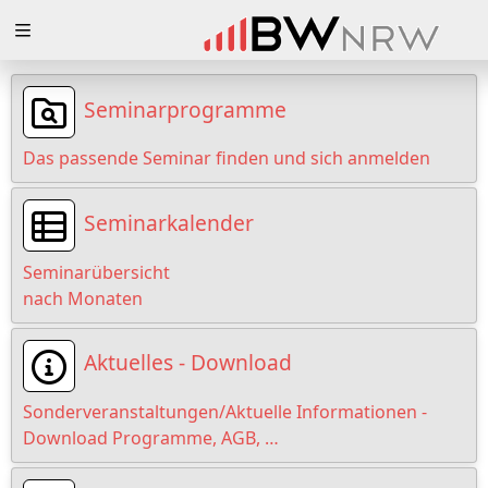
Zuklappen
Loading
Seminarprogramme
Loading
Das passende Seminar finden und sich anmelden
Loading
Seminarkalender
Loading
Seminarübersicht
Loading
nach Monaten
Loading
Aktuelles - Download
Sonderveranstaltungen/Aktuelle Informationen -
Download Programme, AGB, …