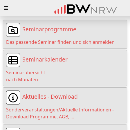
Zuklappen
Loading
Seminarprogramme
Loading
Das passende Seminar finden und sich anmelden
Loading
Seminarkalender
Loading
Seminarübersicht
Loading
nach Monaten
Loading
Aktuelles - Download
Sonderveranstaltungen/Aktuelle Informationen -
Download Programme, AGB, …