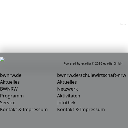
home
Powered by ecadia © 2026 ecadia GmbH
bwnrw.de
bwnrw.de/schulewirtschaft-nrw
Aktuelles
Aktuelles
BWNRW
Netzwerk
Programm
Aktivitäten
Service
Infothek
Kontakt & Impressum
Kontakt & Impressum