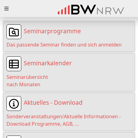
Zuklappen
Loading
Seminarprogramme
Loading
Das passende Seminar finden und sich anmelden
Loading
Seminarkalender
Loading
Seminarübersicht
Loading
nach Monaten
Loading
Aktuelles - Download
Sonderveranstaltungen/Aktuelle Informationen -
Download Programme, AGB, …