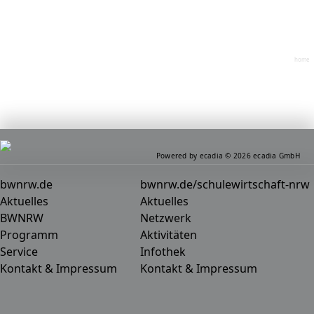
home
Powered by ecadia © 2026 ecadia GmbH
bwnrw.de
bwnrw.de/schulewirtschaft-nrw
Aktuelles
Aktuelles
BWNRW
Netzwerk
Programm
Aktivitäten
Service
Infothek
Kontakt & Impressum
Kontakt & Impressum