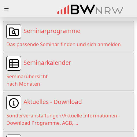
Zuklappen
Loading
Seminarprogramme
Loading
Das passende Seminar finden und sich anmelden
Loading
Seminarkalender
Loading
Seminarübersicht
Loading
nach Monaten
Loading
Aktuelles - Download
Sonderveranstaltungen/Aktuelle Informationen -
Download Programme, AGB, …