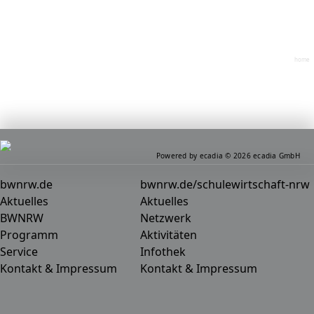
home
Powered by ecadia © 2026 ecadia GmbH
bwnrw.de
bwnrw.de/schulewirtschaft-nrw
Aktuelles
Aktuelles
BWNRW
Netzwerk
Programm
Aktivitäten
Service
Infothek
Kontakt & Impressum
Kontakt & Impressum