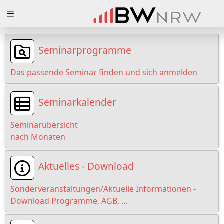
Zuklappen
Loading
Seminarprogramme
Loading
Das passende Seminar finden und sich anmelden
Loading
Seminarkalender
Loading
Seminarübersicht
Loading
nach Monaten
Loading
Aktuelles - Download
Sonderveranstaltungen/Aktuelle Informationen -
Download Programme, AGB, …