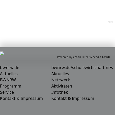
home
Powered by ecadia © 2026 ecadia GmbH
bwnrw.de
bwnrw.de/schulewirtschaft-nrw
Aktuelles
Aktuelles
BWNRW
Netzwerk
Programm
Aktivitäten
Service
Infothek
Kontakt & Impressum
Kontakt & Impressum