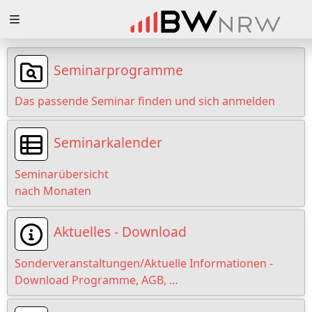
Zuklappen
Loading
Seminarprogramme
Loading
Das passende Seminar finden und sich anmelden
Loading
Seminarkalender
Loading
Seminarübersicht
Loading
nach Monaten
Loading
Aktuelles - Download
Sonderveranstaltungen/Aktuelle Informationen -
Download Programme, AGB, …