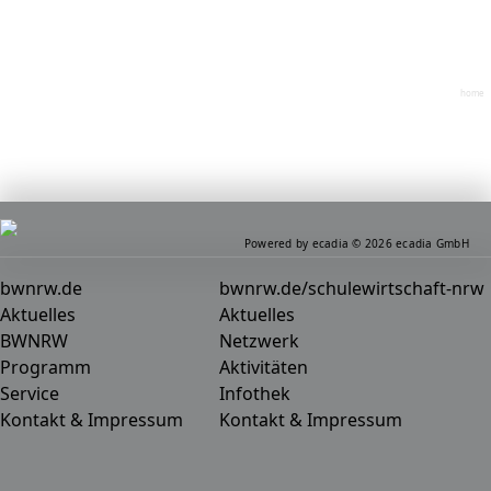
home
Powered by ecadia © 2026 ecadia GmbH
bwnrw.de
bwnrw.de/schulewirtschaft-nrw
Aktuelles
Aktuelles
BWNRW
Netzwerk
Programm
Aktivitäten
Service
Infothek
Kontakt & Impressum
Kontakt & Impressum