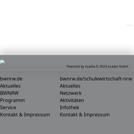
home
Powered by ecadia © 2026 ecadia GmbH
bwnrw.de
bwnrw.de/schulewirtschaft-nrw
Aktuelles
Aktuelles
BWNRW
Netzwerk
Programm
Aktivitäten
Service
Infothek
Kontakt & Impressum
Kontakt & Impressum