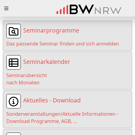
Zuklappen
Loading
Seminarprogramme
Loading
Das passende Seminar finden und sich anmelden
Loading
Seminarkalender
Loading
Seminarübersicht
Loading
nach Monaten
Loading
Aktuelles - Download
Sonderveranstaltungen/Aktuelle Informationen -
Download Programme, AGB, …