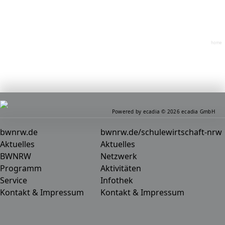
home
Powered by ecadia © 2026 ecadia GmbH
bwnrw.de
bwnrw.de/schulewirtschaft-nrw
Aktuelles
Aktuelles
BWNRW
Netzwerk
Programm
Aktivitäten
Service
Infothek
Kontakt & Impressum
Kontakt & Impressum