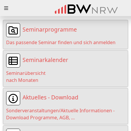
Zuklappen
Loading
Seminarprogramme
Loading
Das passende Seminar finden und sich anmelden
Loading
Seminarkalender
Loading
Seminarübersicht
Loading
nach Monaten
Loading
Aktuelles - Download
Sonderveranstaltungen/Aktuelle Informationen -
Download Programme, AGB, …