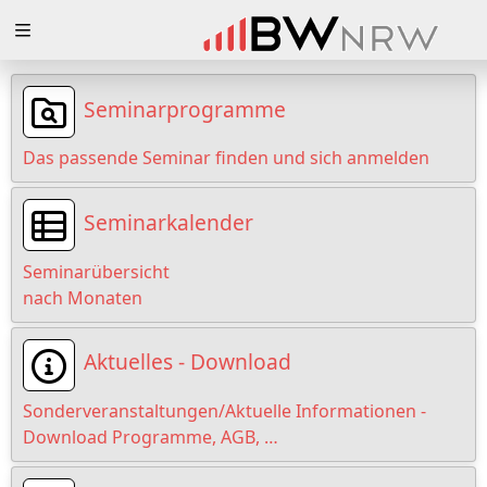
Zuklappen
Loading
Seminarprogramme
Loading
Das passende Seminar finden und sich anmelden
Loading
Seminarkalender
Loading
Seminarübersicht
Loading
nach Monaten
Loading
Aktuelles - Download
Sonderveranstaltungen/Aktuelle Informationen -
Download Programme, AGB, …