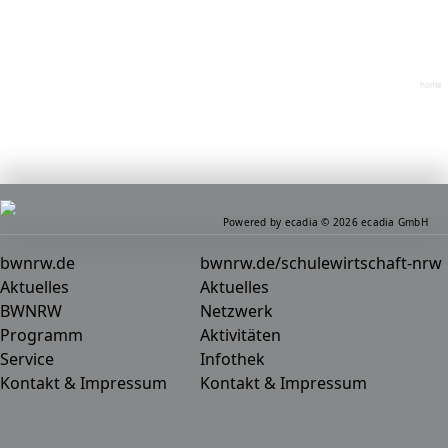
home
Powered by ecadia © 2026 ecadia GmbH
bwnrw.de
bwnrw.de/schulewirtschaft-nrw
Aktuelles
Aktuelles
BWNRW
Netzwerk
Programm
Aktivitäten
Service
Infothek
Kontakt & Impressum
Kontakt & Impressum