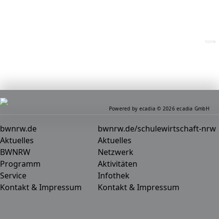
home
Powered by ecadia © 2026 ecadia GmbH
bwnrw.de
bwnrw.de/schulewirtschaft-nrw
Aktuelles
Aktuelles
BWNRW
Netzwerk
Programm
Aktivitäten
Service
Infothek
Kontakt & Impressum
Kontakt & Impressum