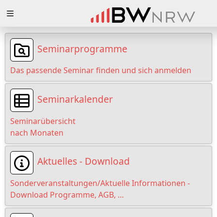
Zuklappen
Loading
Seminarprogramme
Loading
Das passende Seminar finden und sich anmelden
Loading
Seminarkalender
Loading
Seminarübersicht
Loading
nach Monaten
Loading
Aktuelles - Download
Sonderveranstaltungen/Aktuelle Informationen -
Download Programme, AGB, …