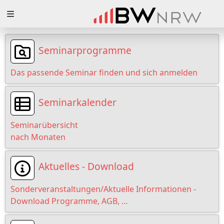
Zuklappen
Loading
Seminarprogramme
Loading
Das passende Seminar finden und sich anmelden
Loading
Seminarkalender
Loading
Seminarübersicht
Loading
nach Monaten
Loading
Aktuelles - Download
Sonderveranstaltungen/Aktuelle Informationen -
Download Programme, AGB, …