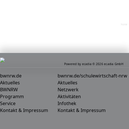
home
Powered by ecadia © 2026 ecadia GmbH
bwnrw.de
bwnrw.de/schulewirtschaft-nrw
Aktuelles
Aktuelles
BWNRW
Netzwerk
Programm
Aktivitäten
Service
Infothek
Kontakt & Impressum
Kontakt & Impressum