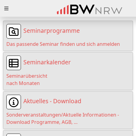
Zuklappen
Loading
Seminarprogramme
Loading
Das passende Seminar finden und sich anmelden
Loading
Seminarkalender
Loading
Seminarübersicht
Loading
nach Monaten
Loading
Aktuelles - Download
Sonderveranstaltungen/Aktuelle Informationen -
Download Programme, AGB, …