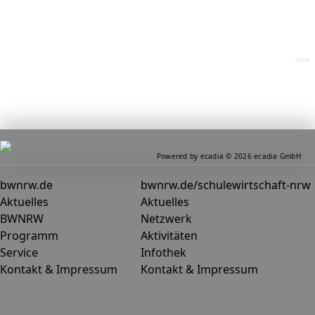
home
Powered by ecadia © 2026 ecadia GmbH
bwnrw.de
bwnrw.de/schulewirtschaft-nrw
Aktuelles
Aktuelles
BWNRW
Netzwerk
Programm
Aktivitäten
Service
Infothek
Kontakt & Impressum
Kontakt & Impressum