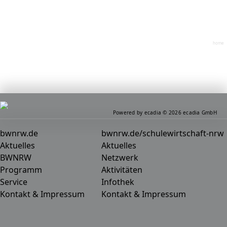
home
Powered by ecadia © 2026 ecadia GmbH
bwnrw.de
bwnrw.de/schulewirtschaft-nrw
Aktuelles
Aktuelles
BWNRW
Netzwerk
Programm
Aktivitäten
Service
Infothek
Kontakt & Impressum
Kontakt & Impressum