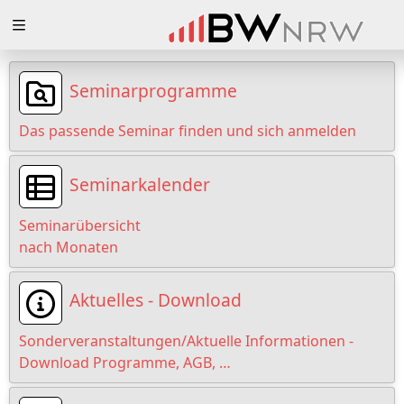
Zuklappen
Loading
Seminarprogramme
Loading
Das passende Seminar finden und sich anmelden
Loading
Seminarkalender
Loading
Seminarübersicht
Loading
nach Monaten
Loading
Aktuelles - Download
Sonderveranstaltungen/Aktuelle Informationen -
Download Programme, AGB, …