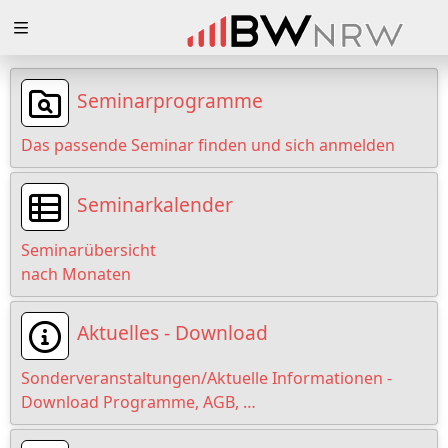
Zuklappen
Loading
Seminarprogramme
Loading
Das passende Seminar finden und sich anmelden
Loading
Seminarkalender
Loading
Seminarübersicht
Loading
nach Monaten
Loading
Aktuelles - Download
Sonderveranstaltungen/Aktuelle Informationen -
Download Programme, AGB, …