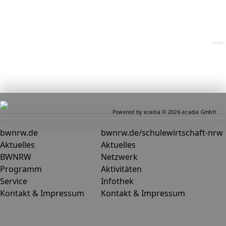
home
Powered by ecadia © 2026 ecadia GmbH
bwnrw.de
bwnrw.de/schulewirtschaft-nrw
Aktuelles
Aktuelles
BWNRW
Netzwerk
Programm
Aktivitäten
Service
Infothek
Kontakt & Impressum
Kontakt & Impressum