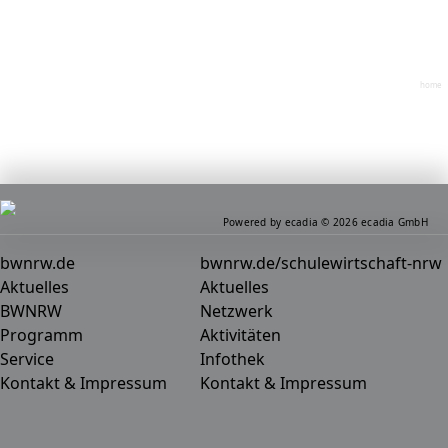
home
Powered by ecadia © 2026 ecadia GmbH
bwnrw.de
bwnrw.de/schulewirtschaft-nrw
Aktuelles
Aktuelles
BWNRW
Netzwerk
Programm
Aktivitäten
Service
Infothek
Kontakt & Impressum
Kontakt & Impressum