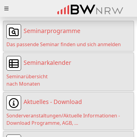
Zuklappen
Loading
Seminarprogramme
Loading
Das passende Seminar finden und sich anmelden
Loading
Seminarkalender
Loading
Seminarübersicht
Loading
nach Monaten
Loading
Aktuelles - Download
Sonderveranstaltungen/Aktuelle Informationen -
Download Programme, AGB, …