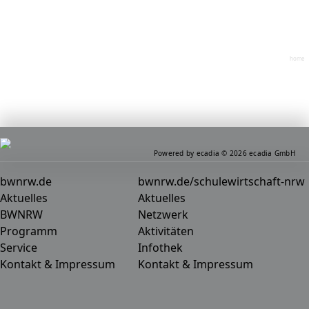
home
Powered by ecadia © 2026 ecadia GmbH
bwnrw.de
bwnrw.de/schulewirtschaft-nrw
Aktuelles
Aktuelles
BWNRW
Netzwerk
Programm
Aktivitäten
Service
Infothek
Kontakt & Impressum
Kontakt & Impressum