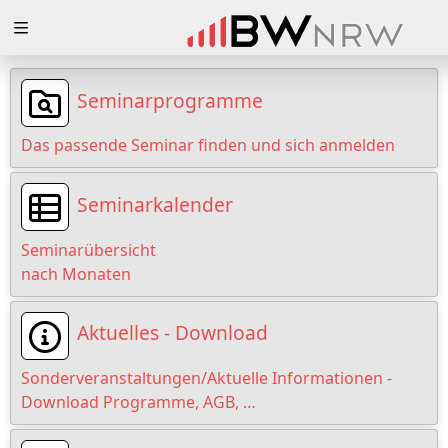
Zuklappen
Loading
Seminarprogramme
Loading
Das passende Seminar finden und sich anmelden
Loading
Seminarkalender
Loading
Seminarübersicht
Loading
nach Monaten
Loading
Aktuelles - Download
Sonderveranstaltungen/Aktuelle Informationen -
Download Programme, AGB, …