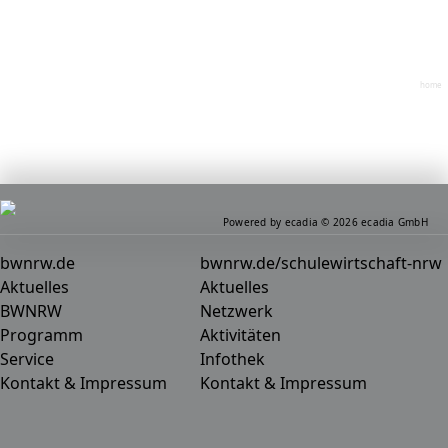
home
Powered by ecadia © 2026 ecadia GmbH
bwnrw.de
bwnrw.de/schulewirtschaft-nrw
Aktuelles
Aktuelles
BWNRW
Netzwerk
Programm
Aktivitäten
Service
Infothek
Kontakt & Impressum
Kontakt & Impressum