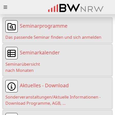
Zuklappen
Loading
Seminarprogramme
Loading
Das passende Seminar finden und sich anmelden
Loading
Seminarkalender
Loading
Seminarübersicht
Loading
nach Monaten
Loading
Aktuelles - Download
Sonderveranstaltungen/Aktuelle Informationen -
Download Programme, AGB, …