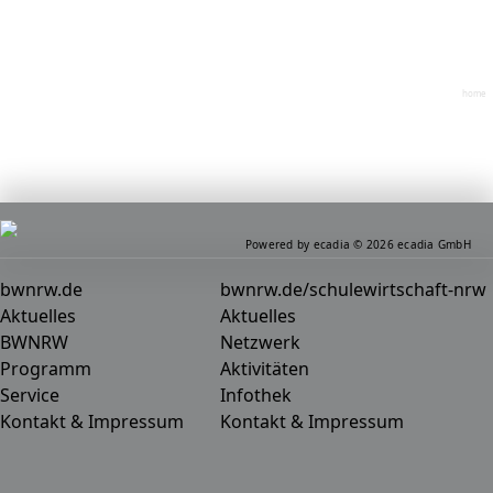
home
Powered by ecadia © 2026 ecadia GmbH
bwnrw.de
bwnrw.de/schulewirtschaft-nrw
Aktuelles
Aktuelles
BWNRW
Netzwerk
Programm
Aktivitäten
Service
Infothek
Kontakt & Impressum
Kontakt & Impressum