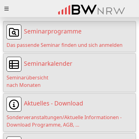
Zuklappen
Loading
Seminarprogramme
Loading
Das passende Seminar finden und sich anmelden
Loading
Seminarkalender
Loading
Seminarübersicht
Loading
nach Monaten
Loading
Aktuelles - Download
Sonderveranstaltungen/Aktuelle Informationen -
Download Programme, AGB, …