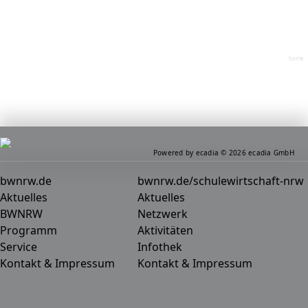
home
Powered by ecadia © 2026 ecadia GmbH
bwnrw.de
bwnrw.de/schulewirtschaft-nrw
Aktuelles
Aktuelles
BWNRW
Netzwerk
Programm
Aktivitäten
Service
Infothek
Kontakt & Impressum
Kontakt & Impressum