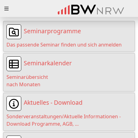
Zuklappen
Loading
Seminarprogramme
Loading
Das passende Seminar finden und sich anmelden
Loading
Seminarkalender
Loading
Seminarübersicht
Loading
nach Monaten
Loading
Aktuelles - Download
Sonderveranstaltungen/Aktuelle Informationen -
Download Programme, AGB, …