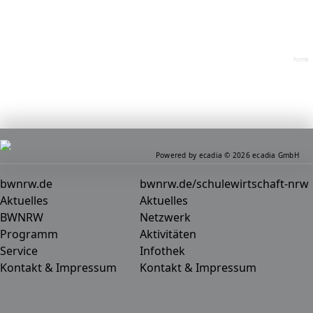
home
Powered by ecadia © 2026 ecadia GmbH
bwnrw.de
bwnrw.de/schulewirtschaft-nrw
Aktuelles
Aktuelles
BWNRW
Netzwerk
Programm
Aktivitäten
Service
Infothek
Kontakt & Impressum
Kontakt & Impressum