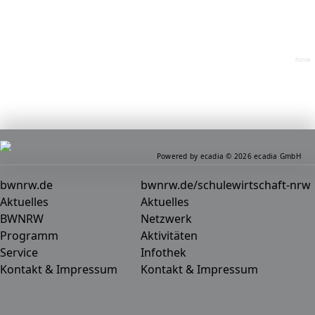
home
Powered by ecadia © 2026 ecadia GmbH
bwnrw.de
bwnrw.de/schulewirtschaft-nrw
Aktuelles
Aktuelles
BWNRW
Netzwerk
Programm
Aktivitäten
Service
Infothek
Kontakt & Impressum
Kontakt & Impressum