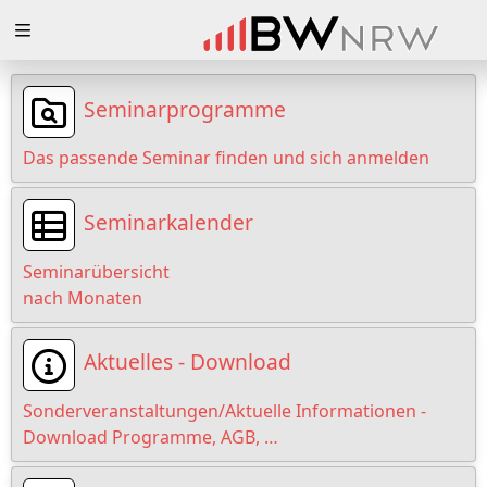
Zuklappen
Loading
Seminarprogramme
Loading
Das passende Seminar finden und sich anmelden
Loading
Seminarkalender
Loading
Seminarübersicht
Loading
nach Monaten
Loading
Aktuelles - Download
Sonderveranstaltungen/Aktuelle Informationen -
Download Programme, AGB, …