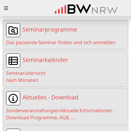
Zuklappen
Loading
Seminarprogramme
Loading
Das passende Seminar finden und sich anmelden
Loading
Seminarkalender
Loading
Seminarübersicht
Loading
nach Monaten
Loading
Aktuelles - Download
Sonderveranstaltungen/Aktuelle Informationen -
Download Programme, AGB, …