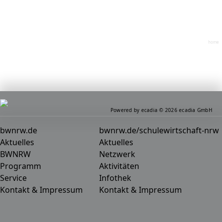
home
Powered by ecadia © 2026 ecadia GmbH
bwnrw.de
bwnrw.de/schulewirtschaft-nrw
Aktuelles
Aktuelles
BWNRW
Netzwerk
Programm
Aktivitäten
Service
Infothek
Kontakt & Impressum
Kontakt & Impressum