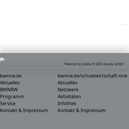
home
Powered by ecadia © 2026 ecadia GmbH
bwnrw.de
bwnrw.de/schulewirtschaft-nrw
Aktuelles
Aktuelles
BWNRW
Netzwerk
Programm
Aktivitäten
Service
Infothek
Kontakt & Impressum
Kontakt & Impressum