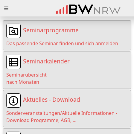
Zuklappen
Loading
Seminarprogramme
Loading
Das passende Seminar finden und sich anmelden
Loading
Seminarkalender
Loading
Seminarübersicht
Loading
nach Monaten
Loading
Aktuelles - Download
Sonderveranstaltungen/Aktuelle Informationen -
Download Programme, AGB, …