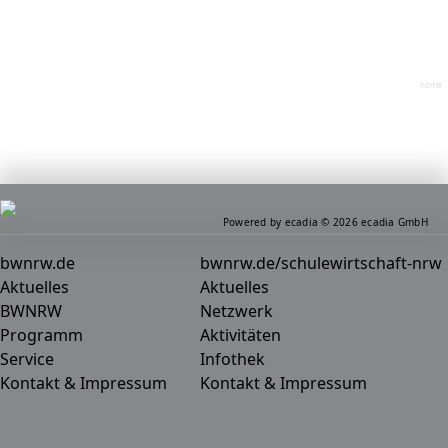
home
Powered by ecadia © 2026 ecadia GmbH
bwnrw.de
bwnrw.de/schulewirtschaft-nrw
Aktuelles
Aktuelles
BWNRW
Netzwerk
Programm
Aktivitäten
Service
Infothek
Kontakt & Impressum
Kontakt & Impressum