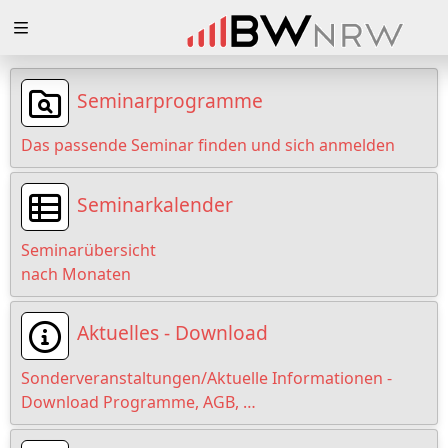
Zuklappen
Loading
Seminarprogramme
Loading
Das passende Seminar finden und sich anmelden
Loading
Seminarkalender
Loading
Seminarübersicht
Loading
nach Monaten
Loading
Aktuelles - Download
Sonderveranstaltungen/Aktuelle Informationen -
Download Programme, AGB, …