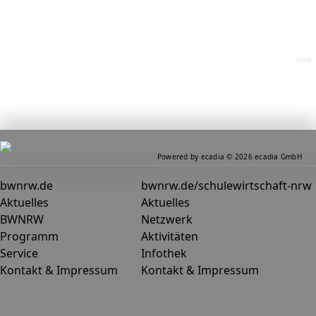
home
Powered by ecadia © 2026 ecadia GmbH
bwnrw.de
bwnrw.de/schulewirtschaft-nrw
Aktuelles
Aktuelles
BWNRW
Netzwerk
Programm
Aktivitäten
Service
Infothek
Kontakt & Impressum
Kontakt & Impressum