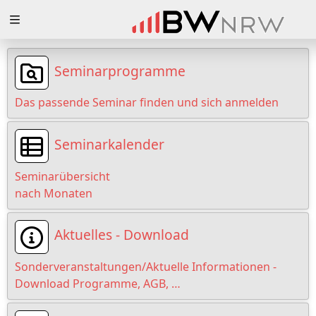
Zuklappen
Loading
Seminarprogramme
Loading
Das passende Seminar finden und sich anmelden
Loading
Seminarkalender
Loading
Seminarübersicht
Loading
nach Monaten
Loading
Aktuelles - Download
Sonderveranstaltungen/Aktuelle Informationen -
Download Programme, AGB, …