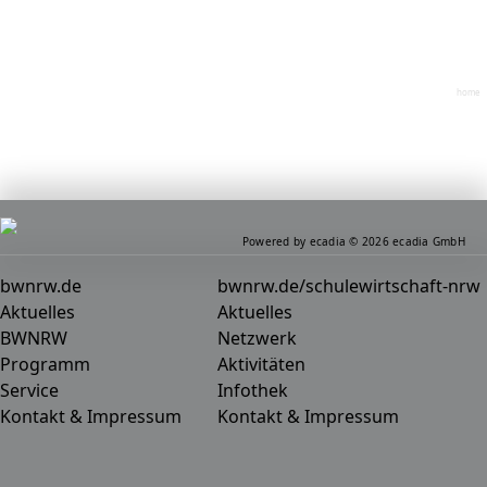
home
Powered by ecadia © 2026 ecadia GmbH
bwnrw.de
bwnrw.de/schulewirtschaft-nrw
Aktuelles
Aktuelles
BWNRW
Netzwerk
Programm
Aktivitäten
Service
Infothek
Kontakt & Impressum
Kontakt & Impressum