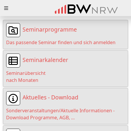
Zuklappen
Loading
Seminarprogramme
Loading
Das passende Seminar finden und sich anmelden
Loading
Seminarkalender
Loading
Seminarübersicht
Loading
nach Monaten
Loading
Aktuelles - Download
Sonderveranstaltungen/Aktuelle Informationen -
Download Programme, AGB, …