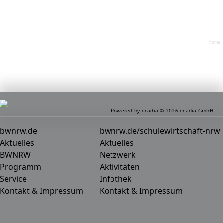
home
Powered by ecadia © 2026 ecadia GmbH
bwnrw.de
bwnrw.de/schulewirtschaft-nrw
Aktuelles
Aktuelles
BWNRW
Netzwerk
Programm
Aktivitäten
Service
Infothek
Kontakt & Impressum
Kontakt & Impressum