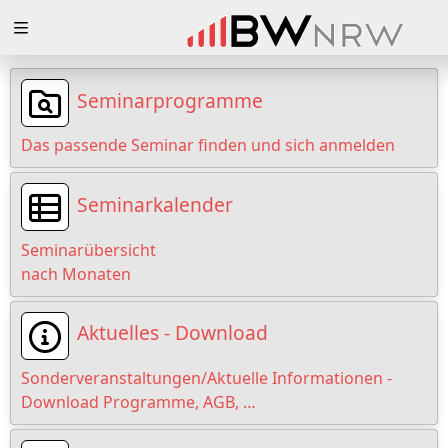
Zuklappen
Loading
Seminarprogramme
Loading
Das passende Seminar finden und sich anmelden
Loading
Seminarkalender
Loading
Seminarübersicht
Loading
nach Monaten
Loading
Aktuelles - Download
Sonderveranstaltungen/Aktuelle Informationen -
Download Programme, AGB, …