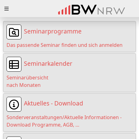
Zuklappen
Loading
Seminarprogramme
Loading
Das passende Seminar finden und sich anmelden
Loading
Seminarkalender
Loading
Seminarübersicht
Loading
nach Monaten
Loading
Aktuelles - Download
Sonderveranstaltungen/Aktuelle Informationen -
Download Programme, AGB, …