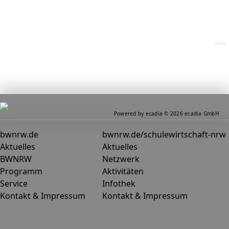
home
Powered by ecadia © 2026 ecadia GmbH
bwnrw.de
bwnrw.de/schulewirtschaft-nrw
Aktuelles
Aktuelles
BWNRW
Netzwerk
Programm
Aktivitäten
Service
Infothek
Kontakt & Impressum
Kontakt & Impressum