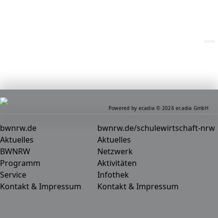
home
Powered by ecadia © 2026 ecadia GmbH
bwnrw.de
bwnrw.de/schulewirtschaft-nrw
Aktuelles
Aktuelles
BWNRW
Netzwerk
Programm
Aktivitäten
Service
Infothek
Kontakt & Impressum
Kontakt & Impressum