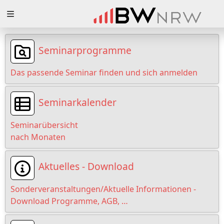
Zuklappen
Loading
Seminarprogramme
Loading
Das passende Seminar finden und sich anmelden
Loading
Seminarkalender
Loading
Seminarübersicht
Loading
nach Monaten
Loading
Aktuelles - Download
Sonderveranstaltungen/Aktuelle Informationen -
Download Programme, AGB, …