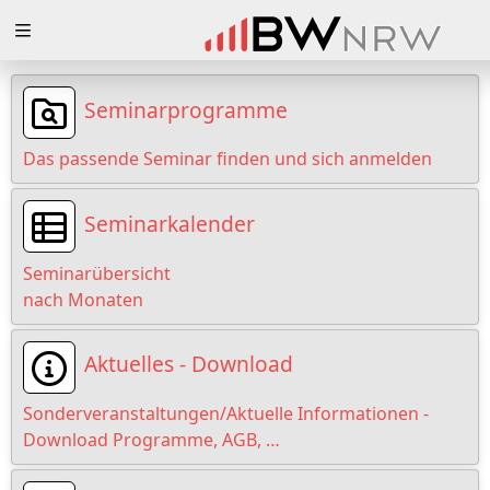
Zuklappen
Loading
Seminarprogramme
Loading
Das passende Seminar finden und sich anmelden
Loading
Seminarkalender
Loading
Seminarübersicht
Loading
nach Monaten
Loading
Aktuelles - Download
Sonderveranstaltungen/Aktuelle Informationen -
Download Programme, AGB, …