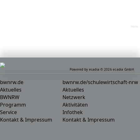
home
Powered by ecadia © 2026 ecadia GmbH
bwnrw.de
bwnrw.de/schulewirtschaft-nrw
Aktuelles
Aktuelles
BWNRW
Netzwerk
Programm
Aktivitäten
Service
Infothek
Kontakt & Impressum
Kontakt & Impressum