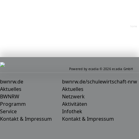
home
Powered by ecadia © 2026 ecadia GmbH
bwnrw.de
bwnrw.de/schulewirtschaft-nrw
Aktuelles
Aktuelles
BWNRW
Netzwerk
Programm
Aktivitäten
Service
Infothek
Kontakt & Impressum
Kontakt & Impressum