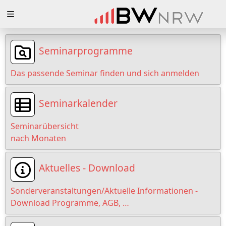
Zuklappen
Loading
Seminarprogramme
Loading
Das passende Seminar finden und sich anmelden
Loading
Seminarkalender
Loading
Seminarübersicht
Loading
nach Monaten
Loading
Aktuelles - Download
Sonderveranstaltungen/Aktuelle Informationen -
Download Programme, AGB, …