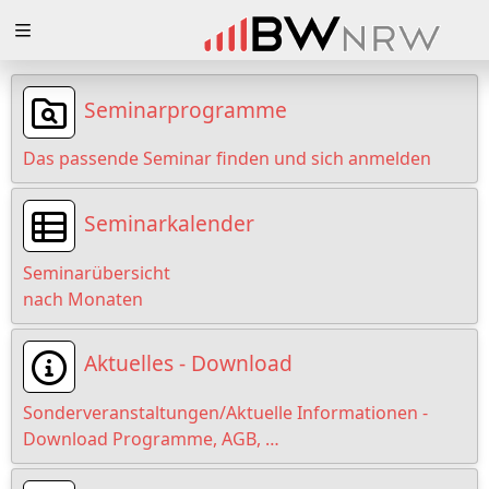
Zuklappen
Loading
Seminarprogramme
Loading
Das passende Seminar finden und sich anmelden
Loading
Seminarkalender
Loading
Seminarübersicht
Loading
nach Monaten
Loading
Aktuelles - Download
Sonderveranstaltungen/Aktuelle Informationen -
Download Programme, AGB, …