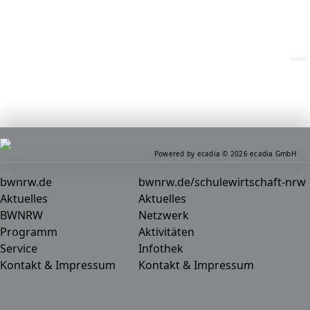
home
Powered by ecadia © 2026 ecadia GmbH
bwnrw.de
bwnrw.de/schulewirtschaft-nrw
Aktuelles
Aktuelles
BWNRW
Netzwerk
Programm
Aktivitäten
Service
Infothek
Kontakt & Impressum
Kontakt & Impressum