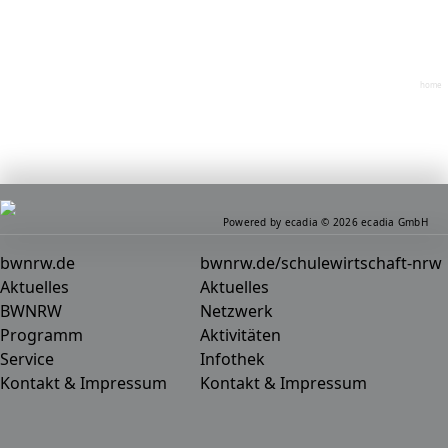
home
Powered by ecadia © 2026 ecadia GmbH
bwnrw.de
bwnrw.de/schulewirtschaft-nrw
Aktuelles
Aktuelles
BWNRW
Netzwerk
Programm
Aktivitäten
Service
Infothek
Kontakt & Impressum
Kontakt & Impressum