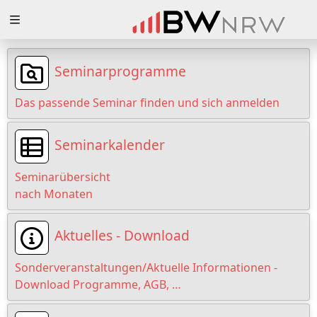
Zuklappen
Loading
Seminarprogramme
Loading
Das passende Seminar finden und sich anmelden
Loading
Seminarkalender
Loading
Seminarübersicht
Loading
nach Monaten
Loading
Aktuelles - Download
Sonderveranstaltungen/Aktuelle Informationen -
Download Programme, AGB, …