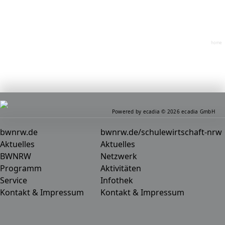
home
Powered by ecadia © 2026 ecadia GmbH
bwnrw.de
bwnrw.de/schulewirtschaft-nrw
Aktuelles
Aktuelles
BWNRW
Netzwerk
Programm
Aktivitäten
Service
Infothek
Kontakt & Impressum
Kontakt & Impressum