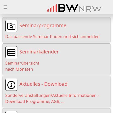
Zuklappen
Loading
Seminarprogramme
Loading
Das passende Seminar finden und sich anmelden
Loading
Seminarkalender
Loading
Seminarübersicht
Loading
nach Monaten
Loading
Aktuelles - Download
Sonderveranstaltungen/Aktuelle Informationen -
Download Programme, AGB, …