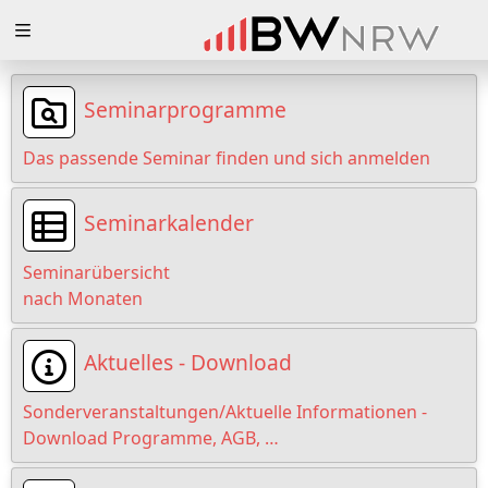
Zuklappen
Loading
Seminarprogramme
Loading
Das passende Seminar finden und sich anmelden
Loading
Seminarkalender
Loading
Seminarübersicht
Loading
nach Monaten
Loading
Aktuelles - Download
Sonderveranstaltungen/Aktuelle Informationen -
Download Programme, AGB, …