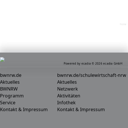
home
Powered by ecadia © 2026 ecadia GmbH
bwnrw.de
bwnrw.de/schulewirtschaft-nrw
Aktuelles
Aktuelles
BWNRW
Netzwerk
Programm
Aktivitäten
Service
Infothek
Kontakt & Impressum
Kontakt & Impressum