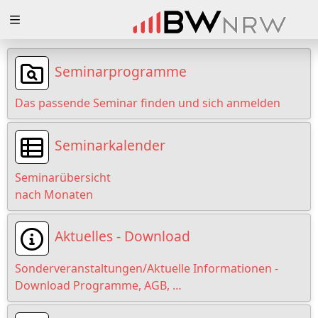
Zuklappen
Loading
Seminarprogramme
Loading
Das passende Seminar finden und sich anmelden
Loading
Seminarkalender
Loading
Seminarübersicht
Loading
nach Monaten
Loading
Aktuelles - Download
Sonderveranstaltungen/Aktuelle Informationen -
Download Programme, AGB, …