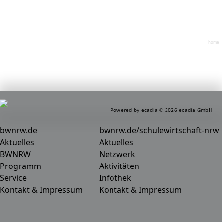
home
Powered by ecadia © 2026 ecadia GmbH
bwnrw.de
bwnrw.de/schulewirtschaft-nrw
Aktuelles
Aktuelles
BWNRW
Netzwerk
Programm
Aktivitäten
Service
Infothek
Kontakt & Impressum
Kontakt & Impressum