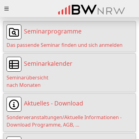
Zuklappen
Loading
Seminarprogramme
Loading
Das passende Seminar finden und sich anmelden
Loading
Seminarkalender
Loading
Seminarübersicht
Loading
nach Monaten
Loading
Aktuelles - Download
Sonderveranstaltungen/Aktuelle Informationen -
Download Programme, AGB, …