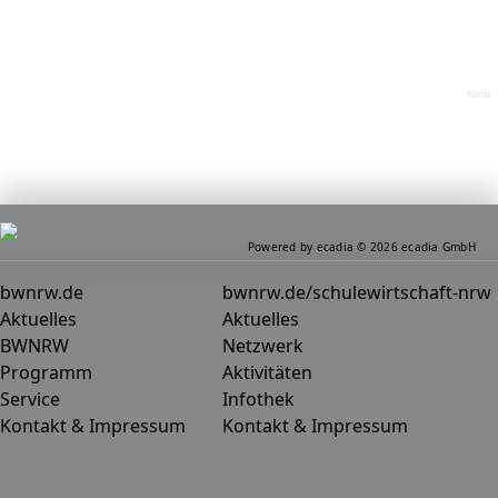
home
Powered by ecadia © 2026 ecadia GmbH
bwnrw.de
bwnrw.de/schulewirtschaft-nrw
Aktuelles
Aktuelles
BWNRW
Netzwerk
Programm
Aktivitäten
Service
Infothek
Kontakt & Impressum
Kontakt & Impressum